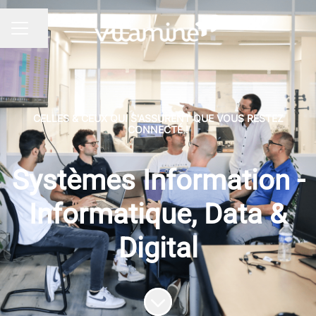
Partager la page
MENU CARRIÈRE
CELLES & CEUX QUI S'ASSURENT QUE VOUS RESTEZ
CONNECTÉ !
Systèmes Information -
Informatique, Data &
Digital
Faire défiler jusqu'au contenu